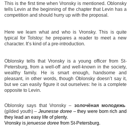
This is the first time when Vronsky is mentioned. Oblonsky
tells Levin at the beginning of the chapter that Levin has a
competition and should hurry up with the proposal.
Here we learn what and who is Vronsky. This is quite
typical for Tolstoy: he prepares a reader to meet a new
character. It’s kind of a pre-introduction.
Oblonsky tells that Vronsky is a young officer from St-
Petersburg, from a well-off and well-known in the society,
wealthy family. He is smart enough, handsome and
pleasant, in other words, though Oblonsky doesn’t say it,
but we can easily figure it out ourselves: he is a complete
opposite to Levin.
Oblonsky says that Vronsky –
золоч
ё
ная
молодежь
(gilded youth) –
Jeunesse
doree
– they were born rich and
they lead an easy life of plenty.
Vronsky is
jenuesse doree
from St-Petersburg.