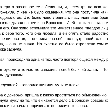
тери о разговоре ее с Левиным, и, несмотря на всю жал
ложение
. У нее не было сомнения, что она поступила как
следовало ее. Это было лицо Левина с насупленными бро
 взглядывая на нее и на Вронского. И ей так жалко стало е
ла его. Она живо вспомнила это мужественное, твердое лиц
к себе того, кого она любила, и ей опять стало радостн
 не виновата», – говорила она себе; но внутренний голос г
ала, – она не знала. Но счастье ее было отравлено сомн
ока заснула.
язя, происходила одна из тех, часто повторяющихся между 
 руками и тотчас же запахивая свой беличий халат. – То, 
ым, дурацким!
 сделала? – говорила княгиня, чуть не плача.
а с дочерью, пришла к князю проститься по обыкновению, 
ула мужу на то, что ей кажется дело с Вронским совсем к
г вспылил и начал выкрикивать неприличные слова.