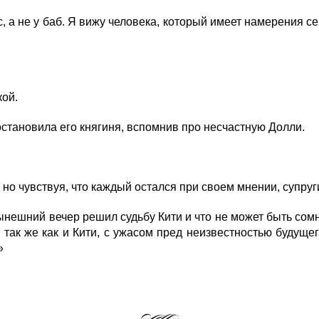
с, а не у баб. Я вижу человека, который имеет намерения се
кой.
остановила его княгиня, вспомнив про несчастную Долли.
но чувствуя, что каждый остался при своем мнении, супруг
нешний вечер решил судьбу Кити и что не может быть сом
о так же как и Кити, с ужасом пред неизвестностью будуще
»