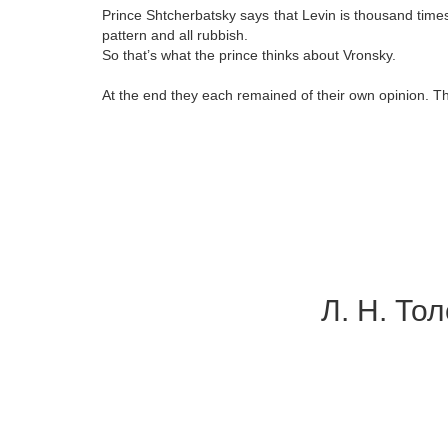
Prince Shtcherbatsky says that Levin is thousand time
pattern and all rubbish.
So that’s what the prince thinks about Vronsky.
At the end they each remained of their own opinion. Th
Л. Н. То