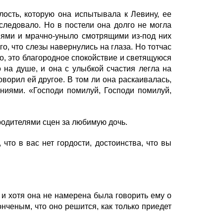
ость, которую она испытывала к Левину, ее
 следовало. Но в постели она долго не могла
вями и мрачно-уныло смотрящими из-под них
го, что слезы навернулись на глаза. Но тотчас
о, это благородное спокойствие и светящуюся
о на душе, и она с улыбкой счастия легла на
оворил ей другое. В том ли она раскаивалась,
ениями. «Господи помилуй, Господи помилуй,
родителями сцен за любимую дочь.
что в вас нет гордости, достоинства, что вы
и хотя она не намерена была говорить ему о
онченым, что оно решится, как только приедет