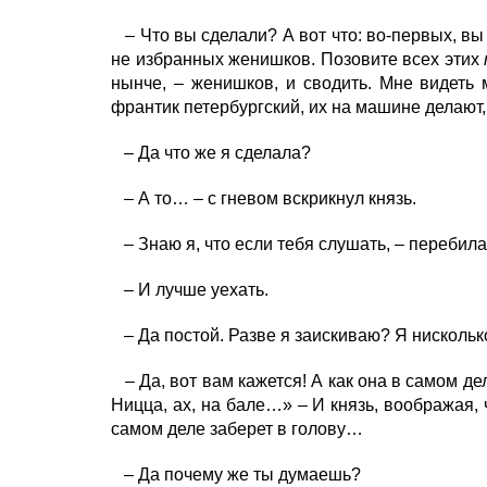
– Что вы сделали? А вот что: во-первых, вы з
не избранных женишков. Позовите всех этих
нынче, – женишков, и сводить. Мне видеть 
франтик петербургский, их на машине делают, 
– Да что же я сделала?
– А то… – с гневом вскрикнул князь.
– Знаю я, что если тебя слушать, – перебила 
– И лучше уехать.
– Да постой. Разве я заискиваю? Я нисколько
– Да, вот вам кажется! А как она в самом деле
Ницца, ах, на бале…» – И князь, воображая, ч
самом деле заберет в голову…
– Да почему же ты думаешь?