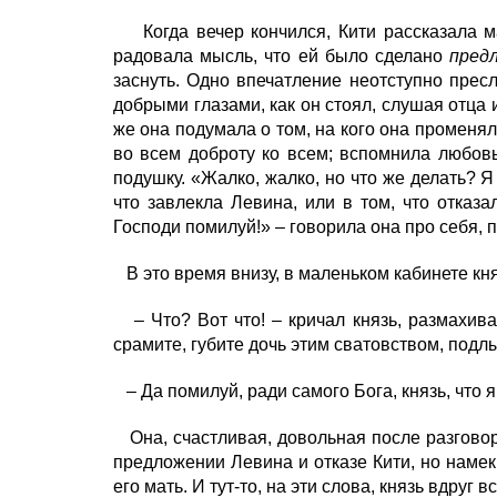
Когда вечер кончился, Кити рассказала ма
радовала мысль, что ей было сделано
пред
заснуть. Одно впечатление неотступно пре
добрыми глазами, как он стоял, слушая отца и
же она подумала о том, на кого она променя
во всем доброту ко всем; вспомнила любовь 
подушку. «Жалко, жалко, но что же делать? Я
что завлекла Левина, или в том, что отказ
Господи помилуй!» – говорила она про себя, п
В это время внизу, в маленьком кабинете кн
– Что? Вот что! – кричал князь, размахивая
срамите, губите дочь этим сватовством, подл
– Да помилуй, ради самого Бога, князь, что я
Она, счастливая, довольная после разговор
предложении Левина и отказе Кити, но намекн
его мать. И тут-то, на эти слова, князь вдру