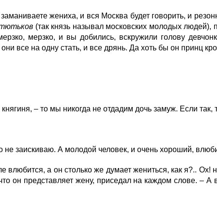
аманиваете жениха, и вся Москва будет говорить, и резонн
тютьков
(так князь называл московских молодых людей), по
мерзко, мерзко, и вы добились, вскружили голову девчонк
они все на одну стать, и все дрянь. Да хоть бы он принц кр
княгиня, – то мы никогда не отдадим дочь замуж. Если так, 
 не заискиваю. А молодой человек, и очень хороший, влюб
 влюбится, а он столько же думает жениться, как я?.. Ох! н
то он представляет жену, приседал на каждом слове. – А в