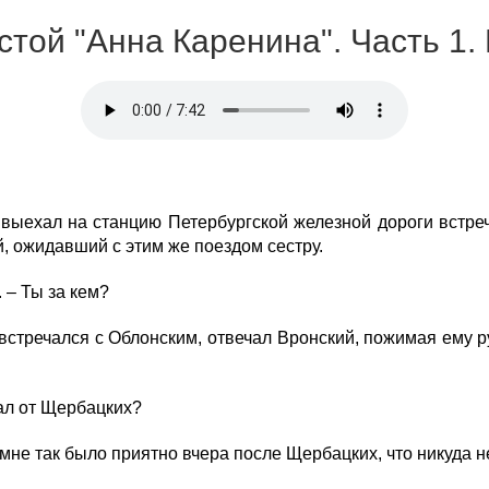
лстой "Анна Каренина". Часть 1. 
 выехал на станцию Петербургской железной дороги встреч
, ожидавший с этим же поездом сестру.
 – Ты за кем?
 встречался с Облонским, отвечал Вронский, пожимая ему ру
хал от Щербацких?
мне так было приятно вчера после Щербацких, что никуда н