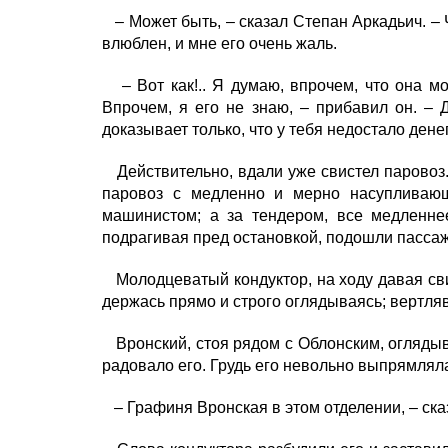
– Может быть, – сказал Степан Аркадьич. – Ч
влюблен, и мне его очень жаль.
– Вот как!.. Я думаю, впрочем, что она мо
Впрочем, я его не знаю, – прибавил он. – 
доказывает только, что у тебя недостало денег
Действительно, вдали уже свистел паровоз.
паровоз с медленно и мерно насупливаю
машинистом; а за тендером, все медленне
подрагивая пред остановкой, подошли пасса
Молодцеватый кондуктор, на ходу давая свис
держась прямо и строго оглядываясь; вертляв
Вронский, стоя рядом с Облонским, оглядыва
радовало его. Грудь его невольно выпрямляла
– Графиня Вронская в этом отделении, – ска