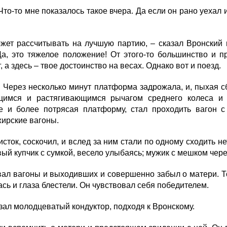
то-то мне показалось такое вчера. Да если он рано уехал и
жет рассчитывать на лучшую партию, – сказал Вронский и
Да, это тяжелое положение! От этого-то большинство и п
, а здесь – твое достоинство на весах. Однако вот и поезд.
 Через несколько минут платформа задрожала, и, пыхая с
щимся и растягивающимся рычагом среднего колеса и 
е и более потрясая платформу, стал проходить вагон с
жирские вагоны.
ток, соскочил, и вслед за ним стали по одному сходить 
ый купчик с сумкой, весело улыбаясь; мужик с мешком чере
л вагоны и выходивших и совершенно забыл о матери. То,
сь и глаза блестели. Он чувствовал себя победителем.
зал молодцеватый кондуктор, подходя к Вронскому.