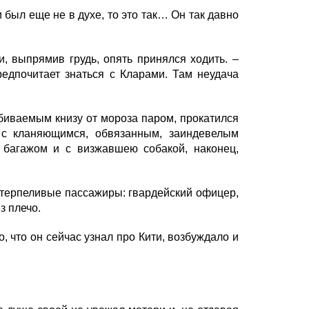
 был еще не в духе, то это так… Он так давно
, выпрямив грудь, опять принялся ходить. –
редпочитает знаться с Кларами. Там неудача
биваемым книзу от мороза паром, прокатился
с кланяющимся, обвязанным, заиндевелым
 багажом и с визжавшею собакой, наконец,
нетерпеливые пассажиры: гвардейский офицер,
з плечо.
 что он сейчас узнал про Кити, возбуждало и