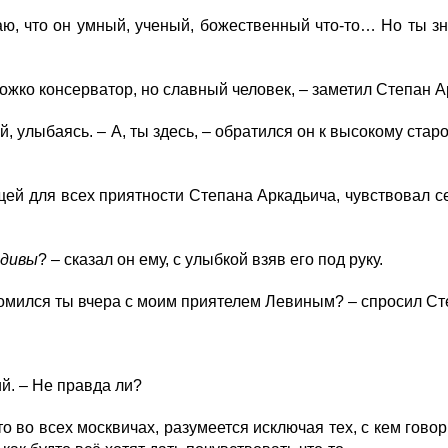
ю, что он умный, ученый, божественный что-то… Но ты зна
жко консерватор, но славный человек, – заметил Степан А
й, улыбаясь. – А, ты здесь, – обратился он к высокому ста
й для всех приятности Степана Аркадьича, чувствовал се
дивы
? – сказал он ему, с улыбкой взяв его под руку.
омился ты вчера с моим приятелем Левиным? – спросил Ст
. – Не правда ли?
о во всех москвичах, разумеется исключая тех, с кем говорю