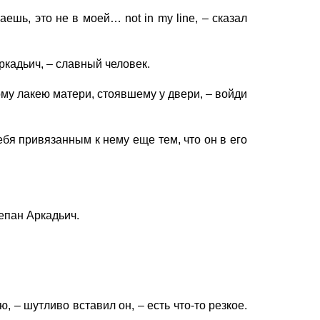
ешь, это не в моей… not in my line,
– сказал
ркадьич, – славный человек.
рому лакею матери, стоявшему у двери, – войди
бя привязанным к нему еще тем, что он в его
епан Аркадьич.
, – шутливо вставил он, – есть что-то резкое.