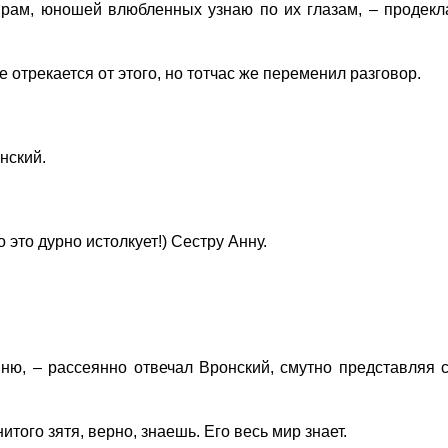
рам, юношей влюбленных узнаю по их глазам, – продекла
 отрекается от этого, но тотчас же переменил разговор.
нский.
о это дурно истолкует!)
Сестру Анну.
ю, – рассеянно отвечал Вронский, смутно представляя с
ого зятя, верно, знаешь. Его весь мир знает.