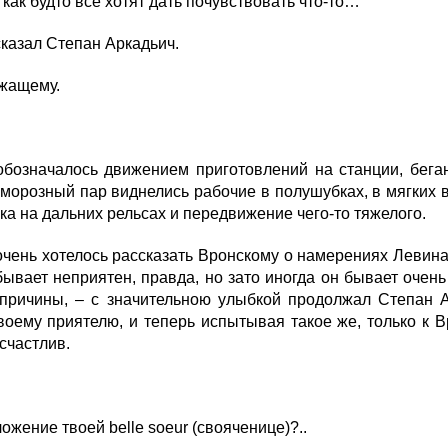
 как будто всё хотят дать почувствовать что-то…
сказал Степан Аркадьич.
ужащему.
означалось движением приготовлений на станции, бега
морозный пар виднелись рабочие в полушубках, в мягких 
а на дальних рельсах и передвижение чего-то тяжелого.
очень хотелось рассказать Вронскому о намерениях Левина 
ывает неприятен, правда, но зато иногда он бывает очень 
причины, – с значительною улыбкой продолжал Степан 
воему приятелю, и теперь испытывая такое же, только к В
счастлив.
ожение твоей belle soeur (
свояченице)
?..