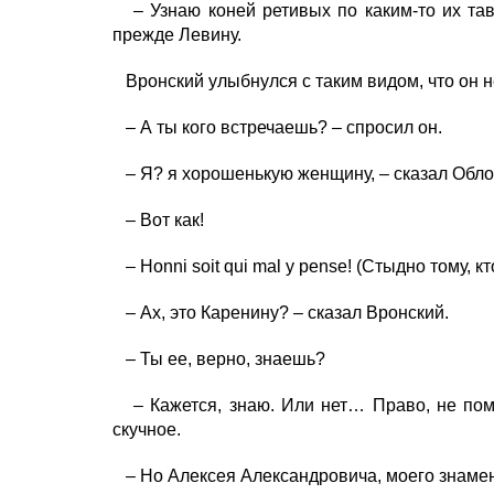
– Узнаю коней ретивых по каким-то их тав
прежде Левину.
Вронский улыбнулся с таким видом, что он не
– А ты кого встречаешь? – спросил он.
– Я? я хорошенькую женщину, – сказал Обло
– Вот как!
– Honni soit qui mal y pense!
(
Стыдно тому, кт
– Ах, это Каренину? – сказал Вронский.
– Ты ее, верно, знаешь?
– Кажется, знаю. Или нет… Право, не помн
скучное.
– Но Алексея Александровича, моего знаменит