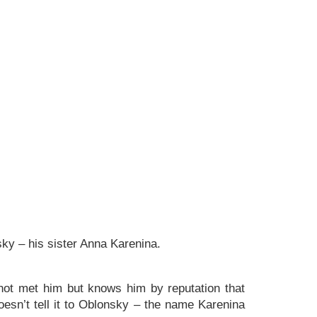
y – his sister Anna Karenina.
not met him but knows him by reputation that
oesn’t tell it to Oblonsky – the name Karenina