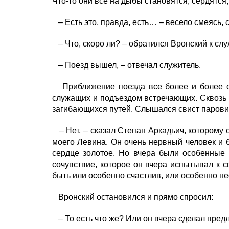
Что-то они всё на дыбы становятся, сердятся,
– Есть это, правда, есть… – весело смеясь, 
– Что, скоро ли? – обратился Вронский к сл
– Поезд вышел, – отвечал служитель.
Приближение поезда все более и более об
служащих и подъездом встречающих. Сквозь 
загибающихся путей. Слышался свист паровик
– Нет, – сказал Степан Аркадьич, которому 
моего Левина. Он очень нервный человек и б
сердце золотое. Но вчера были особенные 
сочувствие, которое он вчера испытывал к с
быть или особенно счастлив, или особенно не
Вронский остановился и прямо спросил:
– То есть что же? Или он вчера сделал предл