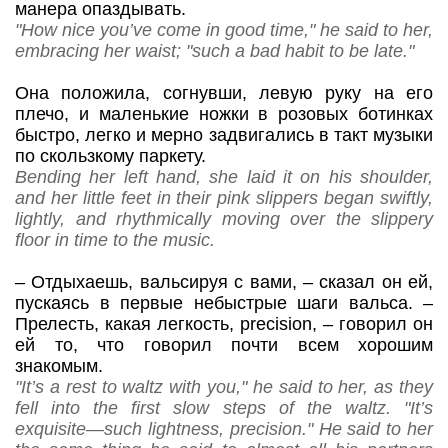
манера опаздывать.
"How nice you’ve come in good time," he said to her,
embracing her waist; "such a bad habit to be late."
Она положила, согнувши, левую руку на его
плечо, и маленькие ножки в розовых ботинках
быстро, легко и мерно задвигались в такт музыки
по скользкому паркету.
Bending her left hand, she laid it on his shoulder,
and her little feet in their pink slippers began swiftly,
lightly, and rhythmically moving over the slippery
floor in time to the music.
–
Отдыхаешь, вальсируя с вами,
– сказал он ей,
пускаясь в первые небыстрые шаги вальса.
–
Прелесть, какая легкость,
precision
,
– говорил он
ей то, что говорил почти всем хорошим
знакомым.
"It’s a rest to waltz with you," he said to her, as they
fell into the first slow steps of the waltz. "It’s
exquisite—such lightness, precision." He said to her