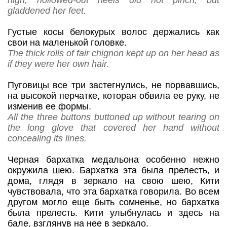
high, hollowed-out heels did not pinch, but
gladdened her feet.
Густые косы белокурых волос держались как
свои на маленькой головке.
The thick rolls of fair chignon kept up on her head as
if they were her own hair.
Пуговицы все три застегнулись, не порвавшись,
на высокой перчатке, которая обвила ее руку, не
изменив ее формы.
All the three buttons buttoned up without tearing on
the long glove that covered her hand without
concealing its lines.
Черная бархатка медальона особенно нежно
окружила шею. Бархатка эта была прелесть, и
дома, глядя в зеркало на свою шею, Кити
чувствовала, что эта бархатка говорила. Во всем
другом могло еще быть сомненье, но бархатка
была прелесть. Кити улыбнулась и здесь на
бале, взглянув на нее в зеркало.