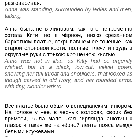
разговаривая.
Anna was standing, surrounded by ladies and men,
talking.
Анна была не в лиловом, как того непременно
хотела Кити, но в чёрном, низко срезанном
бархатном платье, открывавшем ее точёные, как
старой слоновой кости, полные плечи и грудь и
округлые руки с тонкою крошечною кистью.
Anna was not in lilac, as Kitty had so urgently
wished, but in a black, low-cut, velvet gown,
showing her full throat and shoulders, that looked as
though carved in old ivory, and her rounded arms,
with tiny, slender wrists.
Все платье было обшито венецианским гипюром.
На голове у нее, в черных волосах, своих без
примеси, была маленькая гирлянда анютиных
глазок и такая же на чёрной ленте пояса между
белыми кружевами.