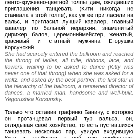
ленто-кружевно-цветной толпы дам, ожидавших
приглашения танцевать (Кити никогда не
стаивала в этой толпе), как уж ее пригласили на
вальс, и пригласил лучший кавалер, главный
кавалер по бальной иерархии, знаменитый
дирижер балов, церемониймейстер, женатый,
красивый и статный мужчина Егорушка
Корсунский.
She had scarcely entered the ballroom and reached
the throng of ladies, all tulle, ribbons, lace, and
flowers, waiting to be asked to dance (Kitty was
never one of that throng) when she was asked for a
waltz, and asked by the best partner, the first star in
the hierarchy of the ballroom, a renowned director of
dances, a married man, handsome and well-built,
Yegorushka Korsunsky.
Только что оставив графиню Банину, с которою
он протанцевал первый тур вальса, он,
оглядывая своё хозяйство, то есть пустившихся
танцевать несколько пар, увидел входившую