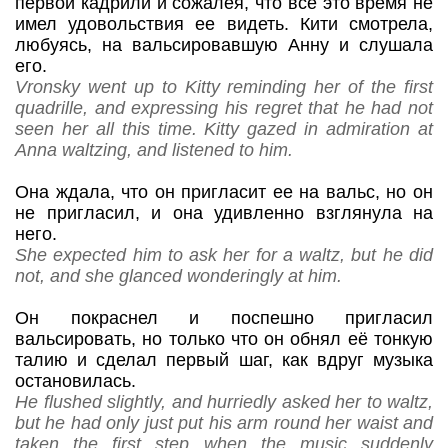
первой кадрили и сожалея, что все это время не
имел удовольствия ее видеть. Кити смотрела,
любуясь, на вальсировавшую Анну и слушала
его.
Vronsky went up to Kitty reminding her of the first
quadrille, and expressing his regret that he had not
seen her all this time. Kitty gazed in admiration at
Anna waltzing, and listened to him.
Она ждала, что он пригласит ее на вальс, но он
не пригласил, и она удивленно взглянула на
него.
She expected him to ask her for a waltz, but he did
not, and she glanced wonderingly at him.
Он покраснел и поспешно пригласил
вальсировать, но только что он обнял её тонкую
талию и сделал первый шаг, как вдруг музыка
остановилась.
He flushed slightly, and hurriedly asked her to waltz,
but he had only just put his arm round her waist and
taken the first step when the music suddenly