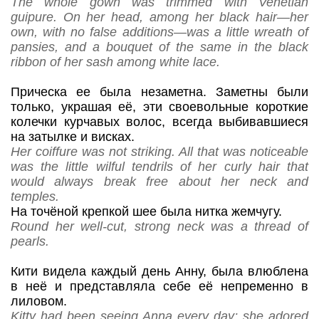
The whole gown was trimmed with Venetian
guipure. On her head, among her black hair—her
own, with no false additions—was a little wreath of
pansies, and a bouquet of the same in the black
ribbon of her sash among white lace.
Прическа ее была незаметна. Заметны были
только, украшая её, эти своевольные короткие
колечки курчавых волос, всегда выбивавшиеся
на затылке и висках.
Her coiffure was not striking. All that was noticeable
was the little wilful tendrils of her curly hair that
would always break free about her neck and
temples.
На точёной крепкой шее была нитка жемчугу.
Round her well-cut, strong neck was a thread of
pearls.
Кити видела каждый день Анну, была влюблена
в неё и представляла себе её непременно в
лиловом.
Kitty had been seeing Anna every day; she adored