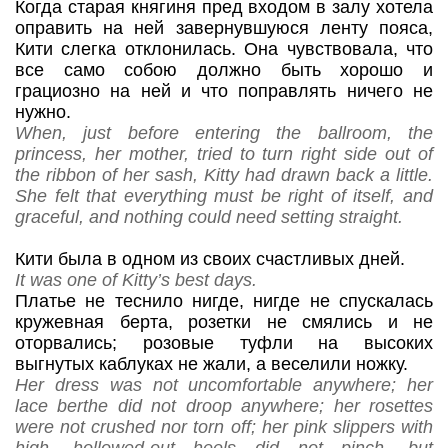
Когда старая княгиня пред входом в залу хотела
оправить на ней завернувшуюся ленту пояса,
Кити слегка отклонилась. Она чувствовала, что
все само собою должно быть хорошо и
грациозно на ней и что поправлять ничего не
нужно.
When, just before entering the ballroom, the
princess, her mother, tried to turn right side out of
the ribbon of her sash, Kitty had drawn back a little.
She felt that everything must be right of itself, and
graceful, and nothing could need setting straight.
Кити была в одном из своих счастливых дней.
It was one of Kitty’s best days.
Платье не теснило нигде, нигде не спускалась
кружевная берта, розетки не смялись и не
оторвались; розовые туфли на высоких
выгнутых каблуках не жали, а веселили ножку.
Her dress was not uncomfortable anywhere; her
lace berthe did not droop anywhere; her rosettes
were not crushed nor torn off; her pink slippers with