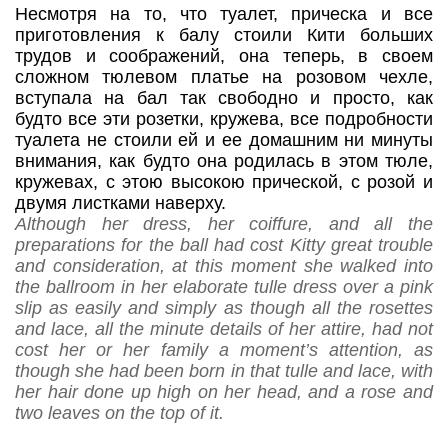
Несмотря на то, что туалет, прическа и все
приготовления к балу стоили Кити больших
трудов и соображений, она теперь, в своем
сложном тюлевом платье на розовом чехле,
вступала на бал так свободно и просто, как
будто все эти розетки, кружева, все подробности
туалета не стоили ей и ее домашним ни минуты
внимания, как будто она родилась в этом тюле,
кружевах, с этою высокою прической, с розой и
двумя листками наверху.
Although her dress, her coiffure, and all the
preparations for the ball had cost Kitty great trouble
and consideration, at this moment she walked into
the ballroom in her elaborate tulle dress over a pink
slip as easily and simply as though all the rosettes
and lace, all the minute details of her attire, had not
cost her or her family a moment’s attention, as
though she had been born in that tulle and lace, with
her hair done up high on her head, and a rose and
two leaves on the top of it.