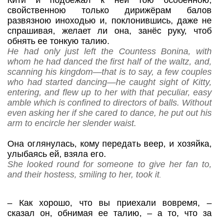
Кити и подбежал к ней тою особенною,
свойственною только дирижёрам балов
развязною иноходью и, поклонившись, даже не
спрашивая, желает ли она, занёс руку, чтоб
обнять ее тонкую талию.
He had only just left the Countess Bonina, with
whom he had danced the first half of the waltz, and,
scanning his kingdom—that is to say, a few couples
who had started dancing—he caught sight of Kitty,
entering, and flew up to her with that peculiar, easy
amble which is confined to directors of balls. Without
even asking her if she cared to dance, he put out his
arm to encircle her slender waist.
Она оглянулась, кому передать веер, и хозяйка,
улыбаясь ей, взяла его.
She looked round for someone to give her fan to,
and their hostess, smiling to her, took it
.
–
Как хорошо, что вы приехали вовремя,
–
сказал он, обнимая ее талию,
– а то, что за