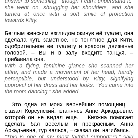
answer to something, "though I can’t understand it,"
she went on, shrugging her shoulders, and she
turned at once with a soft smile of protection
towards Kitty.
Беглым женским взглядом окинув её туалет, она
сделала чуть заметное, но понятное для Кити,
одобрительное ее туалету и красоте движенье
головой.
– Вы и в залу входите танцуя,
–
прибавила она.
With a flying, feminine glance she scanned her
attire, and made a movement of her head, hardly
perceptible, but understood by Kitty, signifying
approval of her dress and her looks.
"
You
came
into
the
room
dancing
,"
she
added
.
–
Это одна из моих вернейших помощниц,
–
сказал Корсунский, кланяясь Анне Аркадьевне,
которой он не видал еще.
– Княжна помогает
сделать бал весёлым и прекрасным. Анна
Аркадьевна, тур вальса,
– сказал он, нагибаясь.
"This is one of my most faithful supporters," said