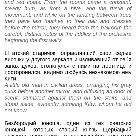
and red coats. From the rooms came a constant,
steady hum, as from a hive, and the rustle of
movement; and while on the landing between trees
they gave last touches to their hair and dresses
before the mirror, they heard from the ballroom the
careful, distinct notes of the fiddles of the orchestra
beginning the first waltz.
Штатский старичок, оправлявший свои седые
височки у другого зеркала и изливавший от себя
запах духов, столкнулся с ними на лестнице и
посторонился, видимо любуясь незнакомою ему
Кити.
A little old man in civilian dress, arranging his gray
curls before another mirror, and diffusing an odor of
scent, stumbled against them on the stairs, and
stood aside, evidently admiring Kitty, whom he did
not know.
Безбородый юноша, один из тех светских
юношей, которых старый князь Щербацкий