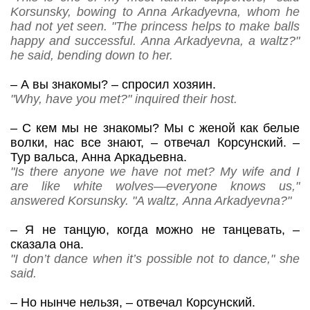
Korsunsky, bowing to Anna Arkadyevna, whom he
had not yet seen. "The princess helps to make balls
happy and successful. Anna Arkadyevna, a waltz?"
he said, bending down to her.
–
А вы знакомы?
– спросил хозяин.
"Why, have you met?" inquired their host.
–
С кем мы не знакомы? Мы с женой как белые
волки, нас все знают,
– отвечал Корсунский.
–
Тур вальса, Анна Аркадьевна.
"Is there anyone we have not met? My wife and I
are like white wolves—everyone knows us,"
answered Korsunsky.
"
A
waltz
,
Anna
Arkadyevna
?"
–
Я не танцую, когда можно не танцевать,
–
сказала она.
"I don’t dance when it’s possible not to dance," she
said.
–
Но нынче нельзя,
– отвечал Корсунский.