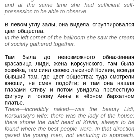
and at the same time she had sufficient self-
possession to be able to observe.
В левом углу залы, она видела, сгруппировался
цвет общества.
In the left corner of the ballroom she saw the cream
of society gathered together.
Там была до невозможного обнажённая
красавица Лиди, жена Корсунского, там была
хозяйка, там сиял своею лысиной Кривин, всегда
бывший там, где цвет общества; туда смотрели
юноши, не смея подойти; и
там она нашла
глазами Стиву и потом увидала прелестную
фигуру и голову Анны в чёрном бархатном
платье.
There—incredibly naked—was the beauty Lidi,
Korsunsky’s wife; there was the lady of the house;
there shone the bald head of Krivin, always to be
found where the best people were. In that direction
gazed the young men, not venturing to approach.