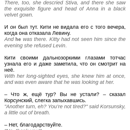
There, too, she descried Stiva, and there she saw
the exquisite figure and head of Anna in a black
velvet gown.
И
он
был тут. Кити не видала его с того вечера,
когда она отказала Левину.
And
was there. Kitty had not seen him since the
he
evening she refused Levin
.
Кити своими дальнозоркими глазами тотчас
узнала его и даже заметила, что он смотрит на
неё.
With her long-sighted eyes, she knew him at once,
and was even aware that he was looking at her.
–
Что ж, ещё тур? Вы не устали?
– сказал
Корсунский, слегка запыхавшись.
"Another turn, eh? You’re not tired?" said Korsunsky,
a little out of breath.
–
Нет, благодарствуйте.