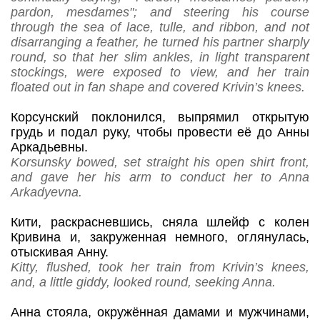
pardon, mesdames"; and steering his course
through the sea of lace, tulle, and ribbon, and not
disarranging a feather, he turned his partner sharply
round, so that her slim ankles, in light transparent
stockings, were exposed to view, and her train
floated out in fan shape and covered Krivin’s knees.
Корсунский поклонился, выпрямил открытую
грудь и подал руку, чтобы провести её до Анны
Аркадьевны.
Korsunsky bowed, set straight his open shirt front,
and gave her his arm to conduct her to Anna
Arkadyevna.
Кити, раскрасневшись, сняла шлейф с колен
Кривина и, закруженная немного, оглянулась,
отыскивая Анну.
Kitty, flushed, took her train from Krivin’s knees,
and, a little giddy, looked round, seeking Anna.
Анна стояла, окружённая дамами и мужчинами,