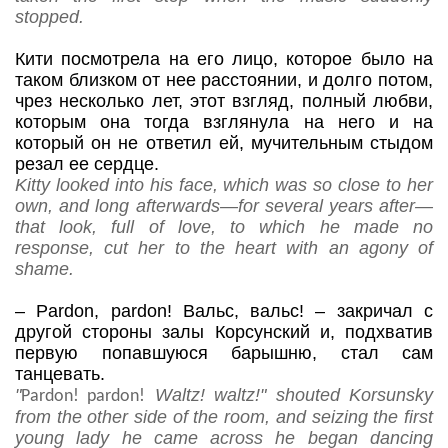
stopped.
Кити посмотрела на его лицо, которое было на
таком близком от нее расстоянии, и долго потом,
чрез несколько лет, этот взгляд, полный любви,
которым она тогда взглянула на него и на
который он не ответил ей, мучительным стыдом
резал ее сердце.
Kitty looked into his face, which was so close to her
own, and long afterwards—for several years after—
that look, full of love, to which he made no
response, cut her to the heart with an agony of
shame.
–
Pardon
,
pardon
! Вальс, вальс!
– закричал с
другой стороны залы Корсунский и, подхватив
первую попавшуюся барышню, стал сам
танцевать.
"
Waltz! waltz!" shouted Korsunsky
Pardon! pardon!
from the other side of the room, and seizing the first
young lady he came across he began dancing