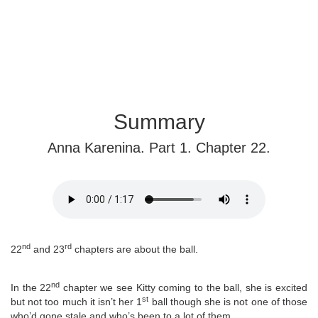
Summary
Anna Karenina. Part 1. Chapter 22.
nd
rd
22
and 23
chapters are about the ball.
nd
In the 22
chapter we see Kitty coming to the ball, she is excited
st
but not too much it isn’t her 1
ball though she is not one of those
who’d gone stale and who’s been to a lot of them.