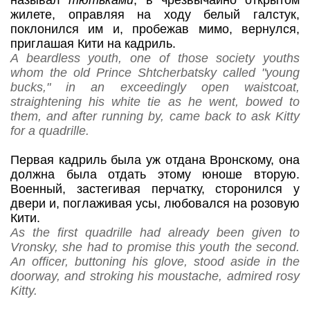
называл
тютьками
, в чрезвычайно открытом
жилете, оправляя на ходу белый галстук,
поклонился им и, пробежав мимо, вернулся,
приглашая Кити на кадриль.
A beardless youth, one of those society youths
whom the old Prince Shtcherbatsky called "young
bucks," in an exceedingly open waistcoat,
straightening his white tie as he went, bowed to
them, and after running by, came back to ask Kitty
for a quadrille.
Первая кадриль была уж отдана Вронскому, она
должна была отдать этому юноше вторую.
Военный, застегивая перчатку, сторонился у
двери и, поглаживая усы, любовался на розовую
Кити.
As the first quadrille had already been given to
Vronsky, she had to promise this youth the second.
An officer, buttoning his glove, stood aside in the
doorway, and stroking his moustache, admired rosy
Kitty.