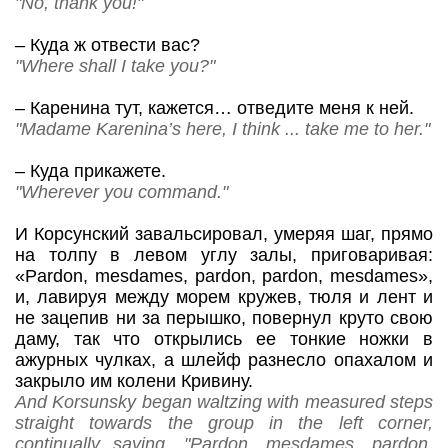
"No, thank you!"
–
Куда ж отвести вас?
"Where shall I take you?"
–
Каренина тут, кажется… отведите меня к ней.
"Madame Karenina’s here, I think ... take me to her."
–
Куда прикажете.
"Wherever you command."
И Корсунский завальсировал, умеряя шаг, прямо
на толпу в левом углу залы, приговаривая:
«
Pardon
,
mesdames
,
pardon
,
pardon
,
mesdames
»,
и, лавируя между морем кружев, тюля и лент и
не зацепив ни за перышко, повернул круто свою
даму, так что открылись ее тонкие ножки в
ажурных чулках, а шлейф разнесло опахалом и
закрыло им колени Кривину.
And Korsunsky began waltzing with measured steps
straight towards the group in the left corner,
continually saying, "Pardon, mesdames, pardon,