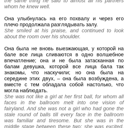
the same thing he said to almost all his partners
whom he knew well.
Она улыбнулась на его похвалу и через его
плечо продолжала разглядывать залу.
She smiled at his praise, and continued to look
about the room over his shoulder.
Она была не вновь выезжающая, у которой на
бале все лица сливаются в одно волшебное
впечатление; она и не была затасканная по
балам девушка, которой все лица бала так
знакомы, что наскучили; но она была на
середине этих двух,
– она была возбуждена, а
вместе с тем обладала собой настолько, что
могла наблюдать.
She was not like a girl at her first ball, for whom all
faces in the ballroom melt into one vision of
fairyland. And she was not a girl who had gone the
stale round of balls till every face in the ballroom
was familiar and tiresome. But she was in the
middle stage between these two; she was excited,