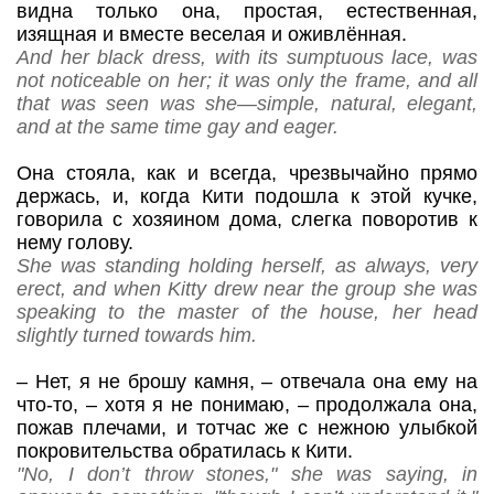
видна только она, простая, естественная,
изящная и вместе веселая и оживлённая.
And her black dress, with its sumptuous lace, was
not noticeable on her; it was only the frame, and all
that was seen was she—simple, natural, elegant,
and at the same time gay and eager.
Она стояла, как и всегда, чрезвычайно прямо
держась, и, когда Кити подошла к этой кучке,
говорила с хозяином дома, слегка поворотив к
нему голову.
She was standing holding herself, as always, very
erect, and when Kitty drew near the group she was
speaking to the master of the house, her head
slightly turned towards him.
–
Нет, я не брошу камня,
– отвечала она ему на
что-то,
– хотя я не понимаю,
– продолжала она,
пожав плечами, и тотчас же с нежною улыбкой
покровительства обратилась к Кити.
"No, I don’t throw stones," she was saying, in