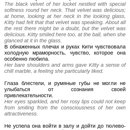
The black velvet of her locket nestled with special
softness round her neck. That velvet was delicious;
at home, looking at her neck in the looking glass,
Kitty had felt that that velvet was speaking. About all
the rest there might be a doubt, but the velvet was
delicious. Kitty smiled here too, at the ball, when she
glanced at it in the glass.
В обнаженных плечах и руках Кити чувствовала
холодную мраморность, чувство, которое она
особенно любила.
Her bare shoulders and arms gave Kitty a sense of
chill marble, a feeling she particularly liked.
Глаза блестели, и румяные губы не могли не
улыбаться от сознания своей
привлекательности.
Her eyes sparkled, and her rosy lips could not keep
from smiling from the consciousness of her own
attractiveness.
Не успела она войти в залу и дойти до тюлево-