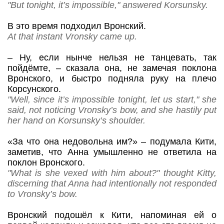
"But tonight, it’s impossible," answered Korsunsky.
В это время подходил Вронский.
At that instant Vronsky came up.
–
Ну, если нынче нельзя не танцевать, так
пойдёмте,
– сказала она, не замечая поклона
Вронского, и быстро подняла руку на плечо
Корсунского.
"Well, since it’s impossible tonight, let us start," she
said, not noticing Vronsky’s bow, and she hastily put
her hand on Korsunsky’s shoulder.
«За что она недовольна им?» – подумала Кити,
заметив, что Анна умышленно не ответила на
поклон Вронского.
"What is she vexed with him about?" thought Kitty,
discerning that Anna had intentionally not responded
to Vronsky’s bow.
Вронский подошёл к Кити, напоминая ей о