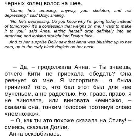
черных колец волос на шее.
“Come, he’s amusing, anyway, your skeleton, and not
depressing,” said Dolly, smiling.
“No, he’s depressing. Do you know why I’m going today instead
of tomorrow? It’s a confession that weighs on me; I want to make
it to you,” said Anna, letting herself drop definitely into an
armchair, and looking straight into Dolly’s face.
And to her surprise Dolly saw that Anna was blushing up to her
ears, up to the curly black ringlets on her neck.
–
Да,
– продолжала Анна.
– Ты знаешь,
отчего Кити не приехала обедать? Она
ревнует ко мне. Я испортила… я была
причиной того, что бал этот был для нее
мученьем, а не радостью. Но, право, право, я
не виновата, или виновата немножко,
–
сказала она, тонким голосом протянув слово
«немножко».
–
О, как ты это похоже сказала на Стиву!
–
смеясь, сказала Долли.
Анна оскорбилась.