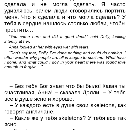
сделала и не могла сделать. Я часто
удивляюсь, зачем люди сговорились портить
меня. Что я сделала и что могла сделать? У
тебя в сердце нашлось столько любви, чтобы
простить…
“You came here and did a good deed,” said Dolly, looking
intently at her.
Anna looked at her with eyes wet with tears.
“Don’t say that, Dolly. I’ve done nothing and could do nothing. I
often wonder why people are all in league to spoil me. What have
I done, and what could I do? In your heart there was found love
enough to forgive....”
–
Без тебя Бог знает что бы было! Какая ты
счастливая, Анна!
– сказала Долли.
– У тебя
все в душе ясно и хорошо.
–
У каждого есть в душе свои
skeletons
,
как
говорят англичане.
–
Какие же у тебя
skeletons
? У тебя все так
ясно.