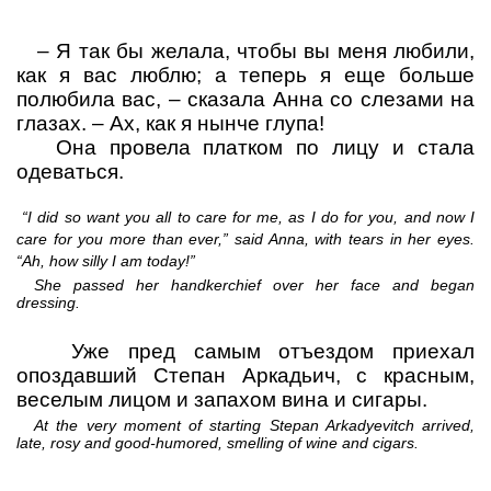
–
Я так бы желала, чтобы вы меня любили,
как я вас люблю; а
теперь я еще больше
полюбила вас,
– сказала Анна со слезами на
глазах.
– Ах, как я нынче глупа!
Она провела платком по лицу и стала
одеваться.
“I did so want you all to care for me, as I do for you, and now I
care for you more than ever,” said Anna, with tears in her eyes.
“Ah, how silly I am today!”
She passed her handkerchief over her face and began
dressing.
Уже пред самым отъездом приехал
опоздавший Степан Аркадьич, с красным,
веселым лицом и запахом вина и сигары.
At the very moment of starting Stepan Arkadyevitch arrived,
late, rosy and good-humored, smelling of wine and cigars.