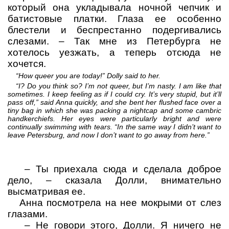
который она укладывала ночной чепчик и
батистовые платки. Глаза ее особенно
блестели и беспрестанно подергивались
слезами.
– Так мне из Петербурга не
хотелось уезжать, а теперь отсюда не
хочется.
“How queer you are today!” Dolly said to her.
“I? Do you think so? I’m not queer, but I’m nasty. I am like that
sometimes. I keep feeling as if I could cry. It’s very stupid, but it’ll
pass off,” said Anna quickly, and she bent her flushed face over a
tiny bag in which she was packing a nightcap and some cambric
handkerchiefs. Her eyes were particularly bright and were
continually swimming with tears. “In the same way I didn’t want to
leave Petersburg, and now I don’t want to go away from here.”
–
Ты приехала сюда и сделала доброе
дело,
– сказала Долли, внимательно
высматривая ее.
Анна посмотрела на нее мокрыми от слез
глазами.
–
Не говори этого, Долли. Я ничего не