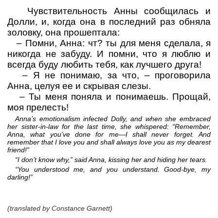
Чувствительность Анны сообщилась и
Долли, и, когда она в последний раз обняла
золовку, она прошептала:
–
Помни, Анна: чт? ты для меня сделала, я
никогда не забуду. И помни, что я люблю и
всегда буду любить тебя, как лучшего друга!
–
Я не понимаю, за что,
– проговорила
Анна, целуя ее и скрывая слезы.
–
Ты меня поняла и понимаешь. Прощай,
моя прелесть!
Anna’s emotionalism infected Dolly, and when she embraced
her sister-in-law for the last time, she whispered: “Remember,
Anna, what you’ve done for me—I shall never forget. And
remember that I love you and shall always love you as my dearest
friend!”
“I don’t know why,” said Anna, kissing her and hiding her tears.
“You understood me, and you understand. Good-bye, my
darling!”
(translated by Constance Garnett)