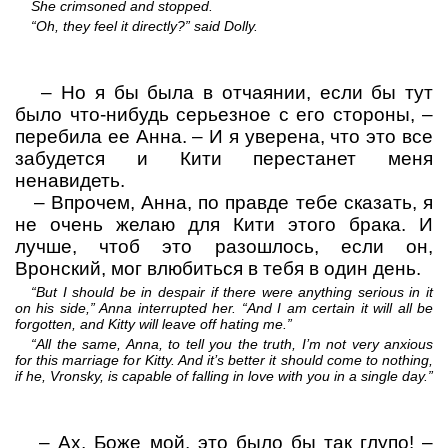
She crimsoned and stopped.
“Oh, they feel it directly?” said Dolly.
–
Но я бы была в отчаянии, если бы тут
было что-нибудь серьезное с его стороны,
–
перебила ее Анна.
– И я уверена, что это все
забудется и Кити перестанет меня
ненавидеть.
–
Впрочем, Анна, по правде тебе сказать, я
не очень желаю для Кити этого брака. И
лучше, чтоб это разошлось, если он,
Вронский, мог влюбиться в тебя в один день.
“But I should be in despair if there were anything serious in it
on his side,” Anna interrupted her. “And I am certain it will all be
forgotten, and Kitty will leave off hating me.”
“All the same, Anna, to tell you the truth, I’m not very anxious
for this marriage for Kitty. And it’s better it should come to nothing,
if he, Vronsky, is capable of falling in love with you in a single day.”
–
Ах, Боже мой, это было бы так глупо!
–