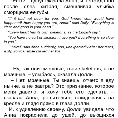
–
Есть!
– вдруг сказала Анна, и неожиданно
после слез хитрая, смешливая улыбка
сморщила ее губы.
“If it had not been for you, God knows what would have
happened! How happy you are, Anna!” said Dolly. “Everything is
clear and good in your heart.”
“Every heart has its own skeletons, as the English say.”
“You have no sort of skeleton, have you? Everything is so clear
in you.”
“I have!” said Anna suddenly, and, unexpectedly after her tears,
a sly, ironical smile curved her lips.
–
Ну, так они смешные, твои
skeletons
, а не
мрачные,
– улыбаясь, сказала Долли.
–
Нет, мрачные. Ты знаешь, отчего я еду
нынче, а не завтра? Это признание, которое
меня давило, я хочу тебе его сделать,
–
сказала Анна, решительно откидываясь на
кресле и глядя прямо в глаза Долли.
И, к удивлению своему, Долли увидала, что
Анна покраснела до ушей, до вьющихся