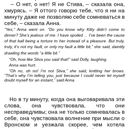
–
О нет, о нет! Я не Стива,
– сказала она,
хмурясь.
– Я оттого говорю тебе, что я ни на
минуту даже не позволяю себе сомневаться в
себе,
– сказала Анна.
“Yes,” Anna went on. “Do you know why Kitty didn’t come to
dinner? She’s jealous of me. I have spoiled ... I’ve been the cause
of that ball being a torture to her instead of a pleasure. But truly,
truly, it’s not my fault, or only my fault a little bit,” she said, daintily
drawling the words “a little bit.”
“Oh, how like Stiva you said that!” said Dolly, laughing.
Anna was hurt.
“Oh no, oh no! I’m not Stiva,” she said, knitting her brows.
“That’s why I’m telling you, just because I could never let myself
doubt myself for an instant,” said Anna.
Но в ту минуту, когда она выговаривала эти
слова, она чувствовала, что они
несправедливы; она не только сомневалась в
себе, она чувствовала волнение при мысли о
Вронском и уезжала скорее, чем хотела