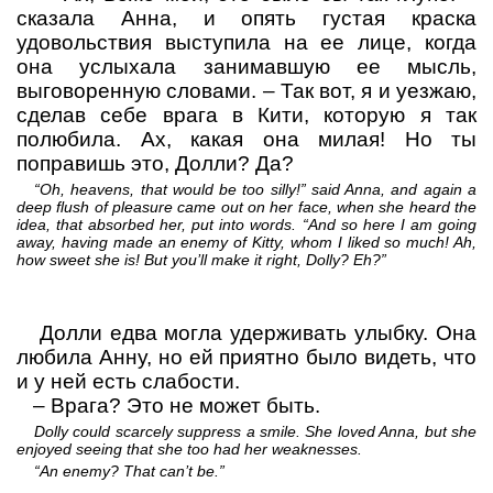
сказала Анна, и опять густая краска
удовольствия выступила на ее лице, когда
она услыхала занимавшую ее мысль,
выговоренную словами.
– Так вот, я и уезжаю,
сделав себе врага в Кити, которую я так
полюбила. Ах, какая она милая! Но ты
поправишь это, Долли? Да?
“Oh, heavens, that would be too silly!” said Anna, and again a
deep flush of pleasure came out on her face, when she heard the
idea, that absorbed her, put into words. “And so here I am going
away, having made an enemy of Kitty, whom I liked so much! Ah,
how sweet she is! But you’ll make it right, Dolly? Eh?”
Долли едва могла удерживать улыбку. Она
любила Анну, но ей приятно было видеть, что
и у ней есть слабости.
–
Врага? Это не может быть.
Dolly could scarcely suppress a smile. She loved Anna, but she
enjoyed seeing that she too had her weaknesses.
“An enemy? That can’t be.”