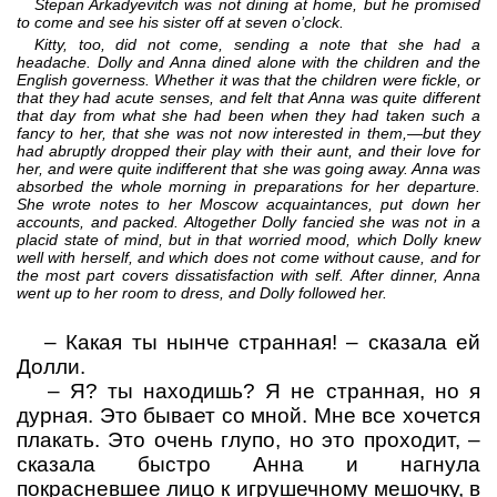
Stepan Arkadyevitch was not dining at home, but he promised
to come and see his sister off at seven o’clock.
Kitty, too, did not come, sending a note that she had a
headache. Dolly and Anna dined alone with the children and the
English governess. Whether it was that the children were fickle, or
that they had acute senses, and felt that Anna was quite different
that day from what she had been when they had taken such a
fancy to her, that she was not now interested in them,—but they
had abruptly dropped their play with their aunt, and their love for
her, and were quite indifferent that she was going away. Anna was
absorbed the whole morning in preparations for her departure.
She wrote notes to her Moscow acquaintances, put down her
accounts, and packed. Altogether Dolly fancied she was not in a
placid state of mind, but in that worried mood, which Dolly knew
well with herself, and which does not come without cause, and for
the most part covers dissatisfaction with self. After dinner, Anna
went up to her room to dress, and Dolly followed her.
–
Какая ты нынче странная!
– сказала ей
Долли.
–
Я? ты находишь? Я не странная, но я
дурная. Это бывает со мной. Мне все хочется
плакать. Это очень глупо, но это проходит,
–
сказала быстро Анна и нагнула
покрасневшее лицо к игрушечному мешочку, в