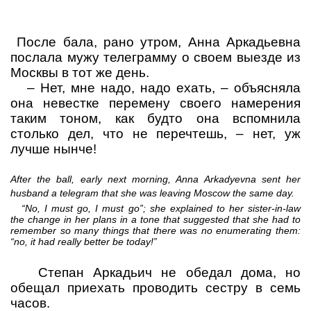
После бала, рано утром, Анна Аркадьевна
послала мужу телеграмму о своем выезде из
Москвы в тот же день.
–
Нет, мне надо, надо ехать,
– объясняла
она невестке перемену своего намерения
таким тоном, как будто она вспомнила
столько дел, что не перечтешь,
– нет, уж
лучше нынче!
After the ball, early next morning, Anna Arkadyevna sent her
husband a telegram that she was leaving Moscow the same day.
“No, I must go, I must go”; she explained to her sister-in-law
the change in her plans in a tone that suggested that she had to
remember so many things that there was no enumerating them:
“no, it had really better be today!”
Степан Аркадьич не обедал дома, но
обещал приехать проводить сестру в семь
часов.