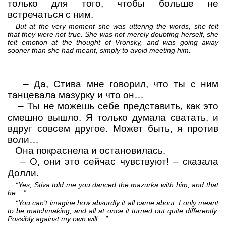
только для того, чтобы больше не
встречаться с ним.
But at the very moment she was uttering the words, she felt
that they were not true. She was not merely doubting herself, she
felt emotion at the thought of Vronsky, and was going away
sooner than she had meant, simply to avoid meeting him.
–
Да, Стива мне говорил, что ты с ним
танцевала мазурку и что он…
–
Ты не можешь себе представить, как это
смешно вышло. Я только думала сватать, и
вдруг совсем другое. Может быть, я против
воли…
Она покраснела и остановилась.
–
О, они это сейчас чувствуют!
– сказала
Долли.
“Yes, Stiva told me you danced the mazurka with him, and that
he....”
“You can’t imagine how absurdly it all came about. I only meant
to be matchmaking, and all at once it turned out quite differently.
Possibly against my own will....”