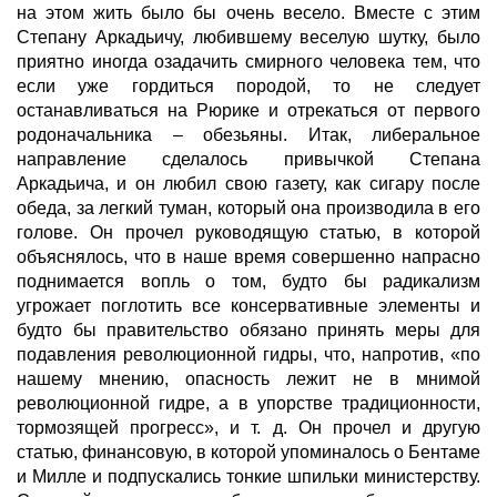
на этом жить было бы очень весело. Вместе с этим
Степану Аркадьичу, любившему веселую шутку, было
приятно иногда озадачить смирного человека тем, что
если уже гордиться породой, то не следует
останавливаться на Рюрике и отрекаться от первого
родоначальника – обезьяны. Итак, либеральное
направление сделалось привычкой Степана
Аркадьича, и он любил свою газету, как сигару после
обеда, за легкий туман, который она производила в его
голове. Он прочел руководящую статью, в которой
объяснялось, что в наше время совершенно напрасно
поднимается вопль о том, будто бы радикализм
угрожает поглотить все консервативные элементы и
будто бы правительство обязано принять меры для
подавления революционной гидры, что, напротив, «по
нашему мнению, опасность лежит не в мнимой
революционной гидре, а в упорстве традиционности,
тормозящей прогресс», и т. д. Он прочел и другую
статью, финансовую, в которой упоминалось о Бентаме
и Милле и подпускались тонкие шпильки министерству.