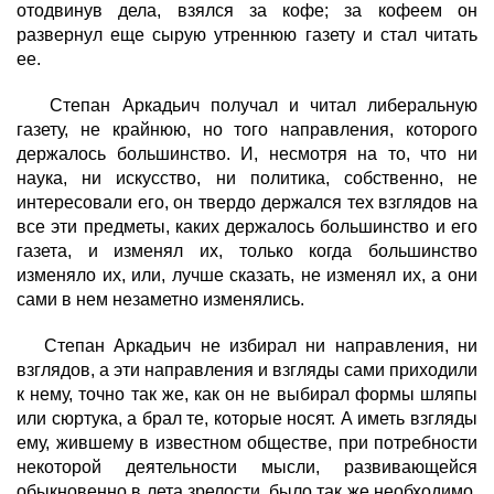
отодвинув дела, взялся за кофе; за кофеем он
развернул еще сырую утреннюю газету и стал читать
ее.
Степан Аркадьич получал и читал либеральную
газету
, не крайнюю, но того направления, которого
держалось большинство. И, несмотря на то, что ни
наука, ни искусство, ни политика, собственно, не
интересовали его, он твердо держался тех взглядов на
все эти предметы, каких держалось большинство и его
газета, и изменял их, только когда большинство
изменяло их, или, лучше сказать, не изменял их, а они
сами в нем незаметно изменялись.
Степан Аркадьич не избирал ни направления, ни
взглядов, а эти направления и взгляды сами приходили
к нему, точно так же, как он не выбирал формы шляпы
или сюртука, а брал те, которые носят. А иметь взгляды
ему, жившему в известном обществе, при потребности
некоторой деятельности мысли, развивающейся
обыкновенно в лета зрелости, было так же необходимо,