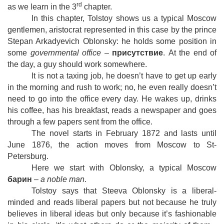
rd
as we learn in the 3
chapter.
In this chapter, Tolstoy shows us a typical Moscow
gentlemen, aristocrat represented in this case by the prince
Stepan Arkadyevich Oblonsky: he holds some position in
some
governmental office
–
присутствие
. At the end of
the day, a guy should work somewhere.
It is not a taxing job, he doesn’t have to get up early
in the morning and rush to work; no, he even really doesn’t
need to go into the office every day. He wakes up, drinks
his coffee, has his breakfast, reads a newspaper and goes
through a few papers sent from the office.
The novel starts in February 1872 and lasts until
June 1876, the action moves from Moscow to St-
Petersburg.
Here we start with Oblonsky, a typical Moscow
барин
–
a noble man
.
Tolstoy says that Steeva Oblonsky is a liberal-
minded and reads liberal papers but not because he truly
believes in liberal ideas but only because it’s fashionable