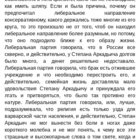
как иметь шляпу. Если и была причина, почему он
предпочитал либеральное направление
консервативному, какого держались тоже многие из его
круга, то это произошло не от того, чтоб он находил
либеральное направление более разумным, но потому,
что оно подходило ближе к его образу жизни.
Либеральная партия говорила, что в России все
скверно, и действительно, у Степана Аркадьича долгов
было много, а денег решительно недоставало.
Либеральная партия говорила, что брак есть отжившее
учреждение и что необходимо перестроить его, и
действительно, семейная жизнь доставляла мало
удовольствия Степану Аркадьичу и принуждала его
лгать и притворяться, что было так противно его
натуре. Либеральная партия говорила, или, лучше,
подразумевала, что религия есть только узда для
варварской части населения, и действительно, Степан
Аркадьич не мог вынести без боли в ногах даже
короткого молебна и не мог понять, к чему все эти
страшные и высокопарные слова о том свете, когда и