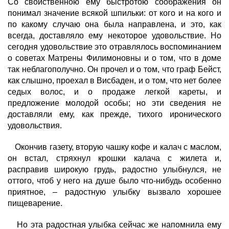
Со свойственною ему быстротою соображения он
понимал значение всякой шпильки: от кого и на кого и
по какому случаю она была направлена, и это, как
всегда, доставляло ему некоторое удовольствие. Но
сегодня удовольствие это отравлялось воспоминанием
о советах Матрены Филимоновны и о том, что в доме
так неблагополучно. Он прочел и о том, что граф Бейст,
как слышно, проехал в Висбаден
, и о том, что нет более
седых волос, и о продаже легкой кареты, и
предложение молодой особы; но эти сведения не
доставляли ему, как прежде, тихого иронического
удовольствия.
Окончив газету, вторую чашку кофе и калач с маслом,
он встал, стряхнул крошки калача с жилета и,
расправив широкую грудь, радостно улыбнулся, не
оттого, чтоб у него на душе было что-нибудь особенно
приятное, – радостную улыбку вызвало хорошее
пищеварение.
Но эта радостная улыбка сейчас же напомнила ему