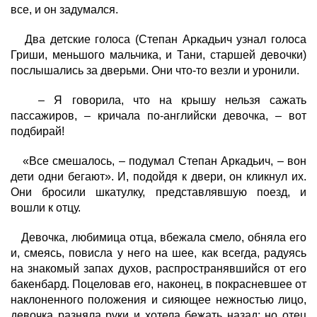
все, и он задумался.
Два детские голоса (Степан Аркадьич узнал голоса
Гриши, меньшого мальчика, и Тани, старшей девочки)
послышались за дверьми. Они что-то везли и уронили.
– Я говорила, что на крышу нельзя сажать
пассажиров, – кричала по-английски девочка, – вот
подбирай!
«Все смешалось, – подумал Степан Аркадьич, – вон
дети одни бегают». И, подойдя к двери, он кликнул их.
Они бросили шкатулку, представлявшую поезд, и
вошли к отцу.
Девочка, любимица отца, вбежала смело, обняла его
и, смеясь, повисла у него на шее, как всегда, радуясь
на знакомый запах духов, распространявшийся от его
бакенбард. Поцеловав его, наконец, в покрасневшее от
наклоненного положения и сияющее нежностью лицо,
девочка разняла руки и хотела бежать назад; но отец