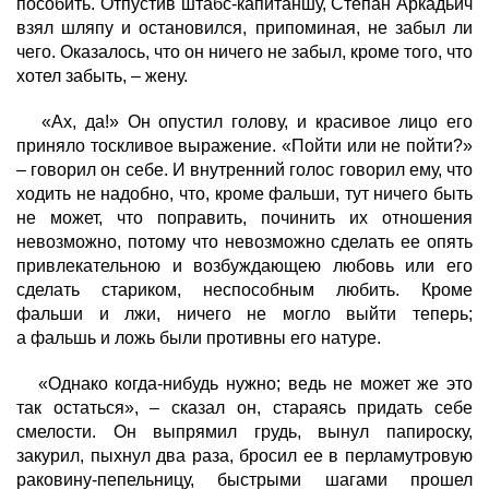
пособить. Отпустив штабс-капитаншу, Степан Аркадьич
взял шляпу и остановился, припоминая, не забыл ли
чего. Оказалось, что он ничего не забыл, кроме того, что
хотел забыть, – жену.
«Ах, да!» Он опустил голову, и красивое лицо его
приняло тоскливое выражение. «Пойти или не пойти?»
– говорил он себе. И внутренний голос говорил ему, что
ходить не надобно, что, кроме фальши, тут ничего быть
не может, что поправить, починить их отношения
невозможно, потому что невозможно сделать ее опять
привлекательною и возбуждающею любовь или его
сделать стариком, неспособным любить. Кроме
фальши и лжи, ничего не могло выйти теперь;
а фальшь и ложь были противны его натуре.
«Однако когда-нибудь нужно; ведь не может же это
так остаться», – сказал он, стараясь придать себе
смелости. Он выпрямил грудь, вынул папироску,
закурил, пыхнул два раза, бросил ее в перламутровую
раковину-пепельницу, быстрыми шагами прошел