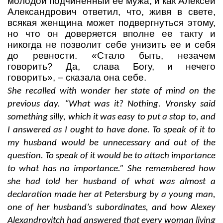
молодой подчиненный ее мужа, и как Алексей
Александрович ответил, что, живя в свете,
всякая женщина может подвергнуться этому,
но что он доверяется вполне ее такту и
никогда не позволит себе унизить ее и себя
до ревности. «Стало быть, незачем
говорить? Да, слава Богу, и нечего
говорить»,
– сказала она себе.
She recalled with wonder her state of mind on the
previous day. “What was it? Nothing. Vronsky said
something silly, which it was easy to put a stop to, and
I answered as I ought to have done. To speak of it to
my husband would be unnecessary and out of the
question. To speak of it would be to attach importance
to what has no importance.” She remembered how
she had told her husband of what was almost a
declaration made her at Petersburg by a young man,
one of her husband’s subordinates, and how Alexey
Alexandrovitch had answered that every woman living