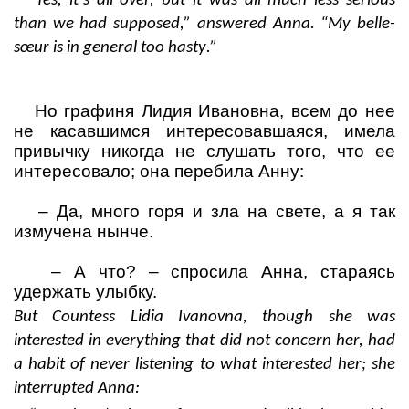
“Yes, it’s all over, but it was all much less serious
than we had supposed,” answered Anna.
“
My belle
-
s
œ
ur is
in
general
too
hasty
.”
Но графиня Лидия Ивановна, всем до нее
не касавшимся интересовавшаяся, имела
привычку никогда не слушать того, что ее
интересовало; она перебила Анну:
–
Да, много горя и зла на свете, а я так
измучена нынче.
–
А что?
– спросила Анна, стараясь
удержать улыбку.
But Countess Lidia Ivanovna, though she was
interested in everything that did not concern her, had
a habit of never listening to what interested her; she
interrupted Anna: