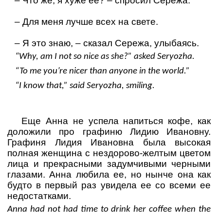
–
Что же, я хуже ее?
– спросил Сережа.
–
Для меня лучше всех на свете.
–
Я это знаю,
– сказал Сережа, улыбаясь.
“Why, am I not so nice as she?” asked Seryozha.
“To me you’re nicer than anyone in the world.”
“I know that,” said Seryozha, smiling.
Еще Анна не успела напиться кофе, как
доложили про графиню Лидию Ивановну.
Графиня Лидия Ивановна была высокая
полная женщина с нездорово-желтым цветом
лица и прекрасными задумчивыми черными
глазами. Анна любила ее, но нынче она как
будто в первый раз увидела ее со всеми ее
недостатками.
Anna had not had time to drink her coffee when the