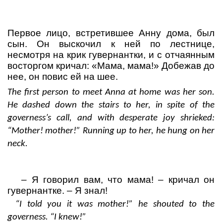
Первое лицо, встретившее Анну дома, был
сын. Он выскочил к ней по лестнице,
несмотря на крик гувернантки, и с отчаянным
восторгом кричал: «Мама, мама!» Добежав
до
нее
,
он
повис
ей
на
шее
.
The first person to meet Anna at home was her son.
He dashed down the stairs to her, in spite of the
governess’s call, and with desperate joy shrieked:
“Mother! mother!” Running up to her, he hung on her
neck.
–
Я
говорил
вам
,
что
мама
! –
кричал
он
гувернантке
. –
Я
знал
!
“I told you it was mother!” he shouted to the
governess.
“
I
knew
!”