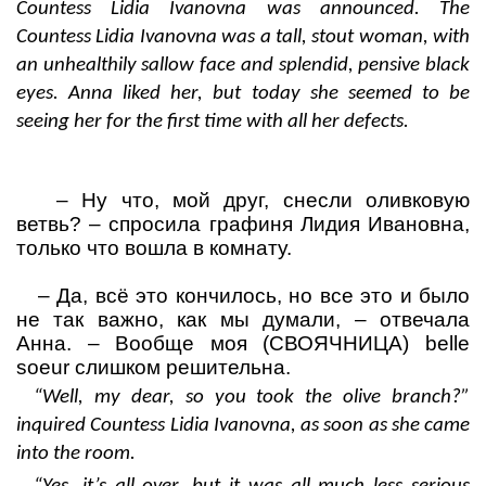
Countess Lidia Ivanovna was announced. The
Countess Lidia Ivanovna was a tall, stout woman, with
an unhealthily sallow face and splendid, pensive black
eyes. Anna liked her, but today she seemed to be
seeing her for the first time with all her defects.
–
Ну что, мой друг, снесли оливковую
ветвь?
– спросила графиня Лидия Ивановна,
только что вошла в комнату.
–
Да, всё это кончилось, но все это и было
не так важно, как мы думали,
– отвечала
Анна.
– Вообще моя (СВОЯЧНИЦА)
belle
soeur
слишком решительна.
“Well, my dear, so you took the olive branch?”
inquired Countess Lidia Ivanovna, as soon as she came
into the room.