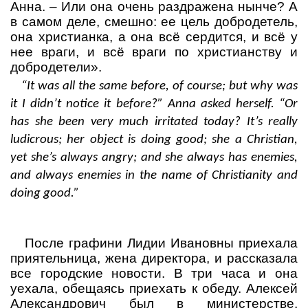
Анна.
– Или она очень раздражена нынче? А
в самом деле, смешно: ее цель добродетель,
она христианка, а она всё сердится, и всё у
нее враги, и всё враги по христианству и
добродетели».
“It was all the same before, of course; but why was
it I didn’t notice it before?” Anna asked herself. “Or
has she been very much irritated today? It’s really
ludicrous; her object is doing good; she a Christian,
yet she’s always angry; and she always has enemies,
and always enemies in the name of Christianity and
doing good.”
После графини Лидии Ивановны приехала
приятельница, жена директора, и рассказала
все городские новости. В три часа и она
уехала, обещаясь приехать к обеду. Алексей
Александрович был в министерстве.