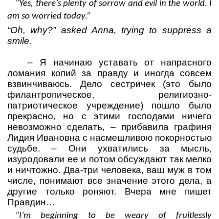
“Yes, there’s plenty of sorrow and evil in the world. I
am so worried today.”
“Oh, why?” asked Anna, trying to suppress a
smile.
–
Я начинаю уставать от напрасного
ломания копий за правду и иногда совсем
взвинчиваюсь. Дело сестричек (это было
филантропическое, религиозно-
патриотическое учреждение) пошло было
прекрасно, но с этими господами ничего
невозможно сделать,
– прибавила графиня
Лидия Ивановна с насмешливою покорностью
судьбе.
– Они ухватились за мысль,
изуродовали ее и потом обсуждают так мелко
и ничтожно. Два-три человека, ваш муж в том
числе, понимают все значение этого дела, а
другие только роняют. Вчера мне пишет
Правдин…
“I’m beginning to be weary of fruitlessly