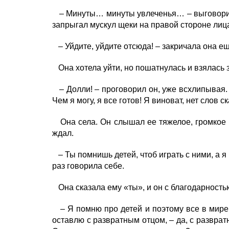
– Минуты… минуты увлеченья… – выговорил он
запрыгал мускул щеки на правой стороне лиц
– Уйдите, уйдите отсюда! – закричала она ещ
Она хотела уйти, но пошатнулась и взялась з
– Долли! – проговорил он, уже всхлипывая. –
Чем я могу, я все готов! Я виноват, нет слов ск
Она села. Он слышал ее тяжелое, громкое д
ждал.
– Ты помнишь детей, чтоб играть с ними, а я 
раз говорила себе.
Она сказала ему «ты», и он с благодарностью 
– Я помню про детей и поэтому все в мире сд
оставлю с развратным отцом, – да, с развра