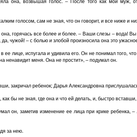
яла она, возвышая голос. – После того как мой муж, о
лким голосом, сам не зная, что он говорит, и все ниже и ни
она, горячась все более и более. – Ваши слезы – вода! Вы 
, да, чужой! – с болью и злобой произносила она это ужасно
 ее лице, испугала и удивила его. Он не понимал того, что
она ненавидит меня. Она не простит», – подумал он.
вши, закричал ребенок; Дарья Александровна прислушалась,
ак бы не зная, где она и что ей делать, и, быстро вставши,
ал он, заметив изменение ее лица при крике ребенка, –
дя за нею.