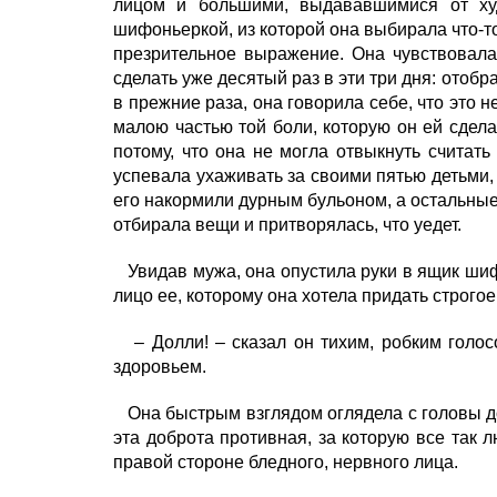
лицом и большими, выдававшимися от ху
шифоньеркой, из которой она выбирала что-то
презрительное выражение. Она чувствовала,
сделать уже десятый раз в эти три дня: отобра
в прежние раза, она говорила себе, что это н
малою частью той боли, которую он ей сдела
потому, что она не могла отвыкнуть считать
успевала ухаживать за своими пятью детьми, т
его накормили дурным бульоном, а остальные 
отбирала вещи и притворялась, что уедет.
Увидав мужа, она опустила руки в ящик шифон
лицо ее, которому она хотела придать строг
– Долли! – сказал он тихим, робким голосо
здоровьем.
Она быстрым взглядом оглядела с головы до 
эта доброта противная, за которую все так л
правой стороне бледного, нервного лица.