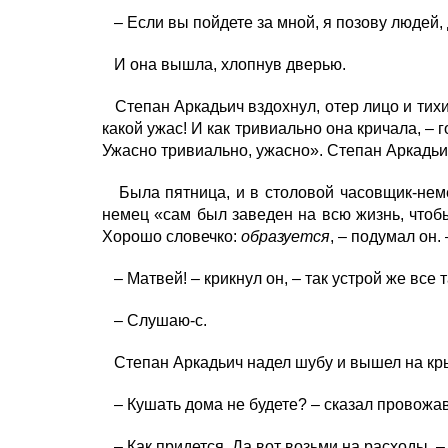
– Если вы пойдете за мной, я позову людей, 
И она вышла, хлопнув дверью.
Степан Аркадьич вздохнул, отер лицо и тихим
какой ужас! И как тривиально она кричала, – 
Ужасно тривиально, ужасно». Степан Аркадьич
Была пятница, и в столовой часовщик-неме
немец «сам был заведен на всю жизнь, чтобы
Хорошо словечко:
образуется
, – подумал он.
– Матвей! – крикнул он, – так устрой же все
– Слушаю-с.
Степан Аркадьич надел шубу и вышел на кр
– Кушать дома не будете? – сказал провожа
– Как придется. Да вот возьми на расходы, –