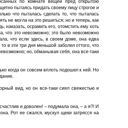
осанных по комнате вещей пред открытою
тщетно пытаясь придать своему лицу строгое и
лько что пыталась сделать то, что пыталась
ять не могла на это решиться; но и теперь, как
ь, наказать, осрамить его, отомстить ему хоть
ла, что это невозможно; это было невозможно
ала, что если здесь, в своем доме, она едва
 то в эти три дня меньшой заболел оттого, что
невозможно; но, обманывая себя, она все-таки
ько когда он совсем вплоть подошел к ней. Но
дание.
орный вид, но он все-таки сиял свежестью и
астлив и доволен! – подумала она, – а я?! И
 она. Рот ее сжался, мускул щеки затрясся на