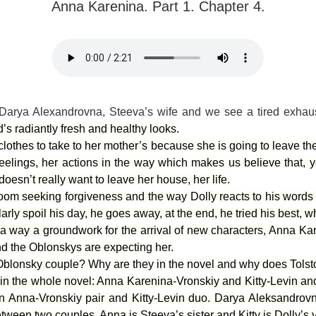
Anna Karenina. Part 1. Chapter 4.
, Darya Alexandrovna, Steeva’s wife and we see a tired exh
’s radiantly fresh and healthy looks.
s’ clothes to take to her mother’s because she is going to leave 
 feelings, her actions in the way which makes us believe that, y
esn’t really want to leave her house, her life.
oom seeking forgiveness and the way Dolly reacts to his words 
larly spoil his day, he goes away, at the end, he tried his best, 
 a way a groundwork for the arrival of new characters, Anna Kar
d the Oblonskys are expecting her.
 Oblonsky couple? Why are they in the novel and why does Tolst
s in the whole novel: Anna Karenina-Vronskiy and Kitty-Levin an
 Anna-Vronskiy pair and Kitty-Levin duo. Darya Aleksandrovna
etween two couples. Anna is Steeva’s sister and Kitty is Dolly’s 