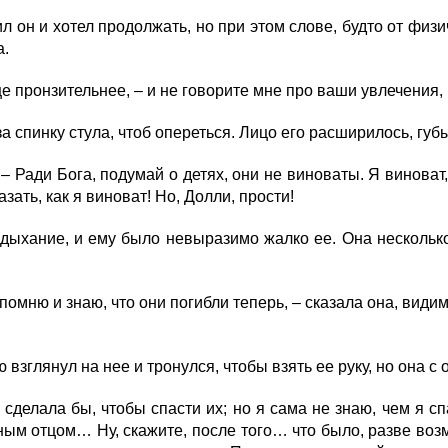
 и хотел продолжать, но при этом слове, будто от физич
а.
е пронзительнее, – и не говорите мне про ваши увлечения,
а спинку стула, чтоб опереться. Лицо его расширилось, губ
 Ради Бога, подумай о детях, они не виноваты. Я виноват,
азать, как я виноват! Но, Долли, прости!
ыхание, и ему было невыразимо жалко ее. Она несколько р
помню и знаю, что они погибли теперь, – сказала она, видимо
взглянул на нее и тронулся, чтобы взять ее руку, но она с
елала бы, чтобы спасти их; но я сама не знаю, чем я спасу
тным отцом… Ну, скажите, после того… что было, разве во