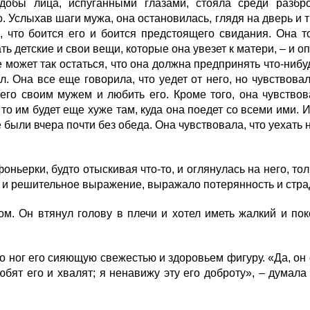
добы лица, испуганными глазами, стояла среди разбр
. Услыхав шаги мужа, она остановилась, глядя на дверь и 
 что боится его и боится предстоящего свидания. Она то
ть детские и свои вещи, которые она увезет к матери, – и оп
е может так остаться, что она должна предпринять что-нибуд
л. Она все еще говорила, что уедет от него, но чувствова
 его своим мужем и любить его. Кроме того, она чувствов
о им будет еще хуже там, куда она поедет со всеми ими. И
были вчера почти без обеда. Она чувствовала, что уехать 
ьерки, будто отыскивая что-то, и оглянулась на него, тол
ое и решительное выражение, выражало потерянность и стра
м. Он втянул голову в плечи и хотел иметь жалкий и пок
ног его сияющую свежестью и здоровьем фигуру. «Да, он сч
юбят его и хвалят; я ненавижу эту его доброту», – думала