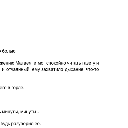
ю болью.
ажению Матвея, и мог спокойно читать газету и
й и отчаянный, ему захватило дыхание, что-то
го в горле.
ить минуты, минуты…
ибудь разуверил ее.