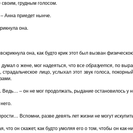
 своим, грудным голосом.
 – Анна приедет нынче.
крикнула она.
, вскрикнула она, как будто крик этот был вызван физическо
думал о жене, мог надеяться, что все
образуется
, по выр
, страдальческое лицо, услыхал этот звук голоса, покорны
езами.
. Ведь… – он не мог продолжать, рыдание остановилось у не
него.
, прости… Вспомни, разве девять лет жизни не могут искуп
 что он скажет, как будто умоляя его о том, чтобы он как-н