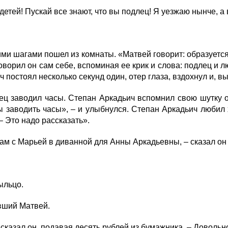
детей! Пускай все знают, что вы подлец! Я уезжаю нынче, а
и шагами пошел из комнаты. «Матвей говорит: образуется;
говорил он сам себе, вспоминая ее крик и слова: подлец и
 постоял несколько секунд один, отер глаза, вздохнул и, в
ц заводил часы. Степан Аркадьич вспомнил свою шутку о
 заводить часы», – и улыбнулся. Степан Аркадьич любил 
 – Это надо рассказать».
 там с Марьей в диванной для Анны Аркадьевны, – сказал 
ыльцо.
вший Матвей.
 сказал он, подавая десять рублей из бумажника. – Довольн