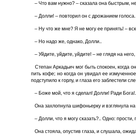
– Что вам нужно? – сказала она быстрым, не
– Долли! – повторил он с дрожанием голоса.
– Ну что же мне? Я не могу ее принять! – вс
– Но надо же, однако, Долли..
– Уйдите, уйдите, уйдите! – не глядя на него
Степан Аркадьич мог быть спокоен, когда он 
пить кофе; но когда он увидал ее измученное
подступило к горлу, и глаза его заблестели сл
– Боже мой, что я сделал! Долли! Ради Бога!.
Она захлопнула шифоньерку и взглянула на 
– Долли, что я могу сказать?.. Одно: прости
Она стояла, опустив глаза, и слушала, ожидая,