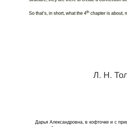
th
So that’s, in short, what the 4
chapter is about, n
Л. Н. То
Дарья Александровна, в кофточке и с при