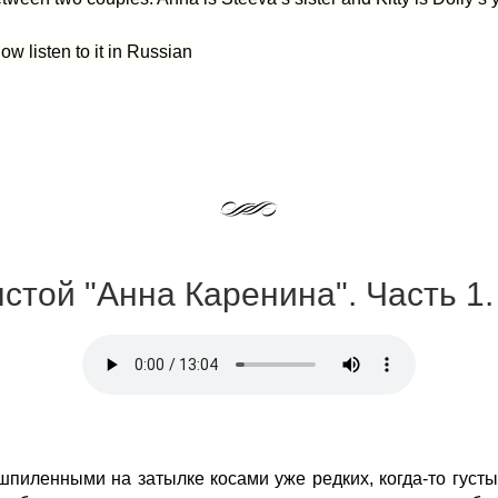
ow listen to it in Russian
лстой "Анна Каренина". Часть 1.
шпиленными на затылке косами уже редких, когда-то густ