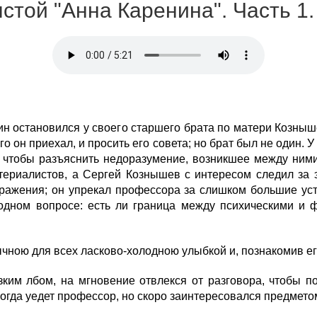
лстой "Анна Каренина". Часть 1.
 остановился у своего старшего брата по матери Козныше
го он приехал, и просить его совета; но брат был не один
м, чтобы разъяснить недоразумение, возникшее между ним
ериалистов, а Сергей Кознышев с интересом следил за 
зражения; он упрекал профессора за слишком большие уст
модном вопросе: есть ли граница между психическими и 
чною для всех ласково-холодною улыбкой и, познакомив ег
ким лбом, на мгновение отвлекся от разговора, чтобы по
огда уедет профессор, но скоро заинтересовался предмето